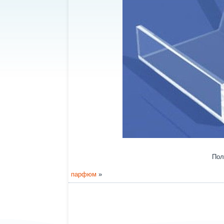
Пол
парфюм
»