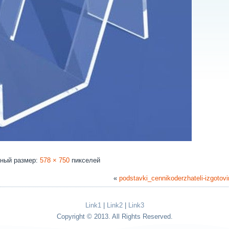
ный размер:
578 × 750
пикселей
«
podstavki_cennikoderzhateli-izgotov
Link1
|
Link2
|
Link3
Copyright © 2013. All Rights Reserved.